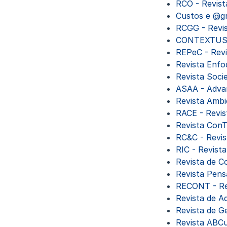
RCO - Revist
Custos e @g
RCGG - Revi
CONTEXTUS -
REPeC - Revi
Revista Enf
Revista Soci
ASAA - Advan
Revista Amb
RACE - Revis
Revista Co
RC&C - Revis
RIC - Revist
Revista de C
Revista Pens
RECONT - Re
Revista de 
Revista de G
Revista ABC