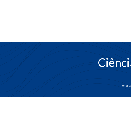
Ciênci
Voc