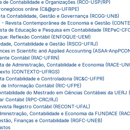
a de Contabilidade e Organizações (RCO-USP/RP)
ronegócios online (C&@gro-UFRPE)
sta Contabilidade, Gestão e Governança (RCGG-UNB)
 Revista Contemporânea de Economia e Gestão (CON
sta de Educação e Pesquisa em Contabilidade (REPeC-CF
oque: Reflexão Contábil (ENFOQUE-UEM)
edade, Contabilidade e Gestão (RSCG-UFRJ)
ces in Scientific and Applied Accounting (ASAA-AnpPCO
iente Contábil (RAC-UFRN)
ta de Administração, Contabilidade e Economia (RACE-U
nTexto (CONTEXTO-UFRGS)
ta Contabilidade e Controladoria (RC&C-UFPR)
a de Informação Contábil (RIC-UFPE)
ontabilidade do Mestrado em Ciências Contábeis da UER
ar Contábil (RPC-CRC/RJ)
vista Registro Contábil (RECONT-UFAL)
Administração, Contabilidade e Economia da FUNDACE (R
estão, Finanças e Contabilidade (RGFC-UNEB)
ustos