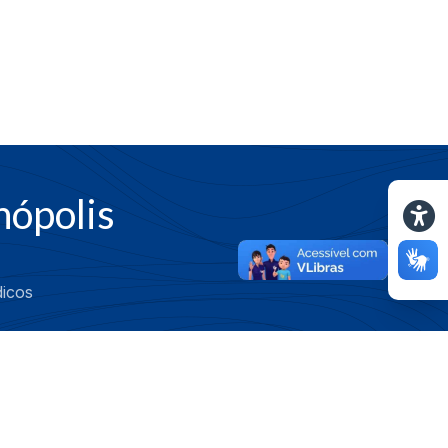
nópolis
dicos