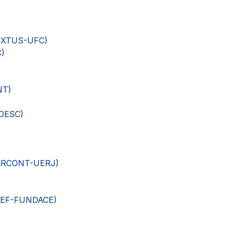
TEXTUS-UFC)
C)
NT)
NOESC)
J (RCONT-UERJ)
ACEF-FUNDACE)