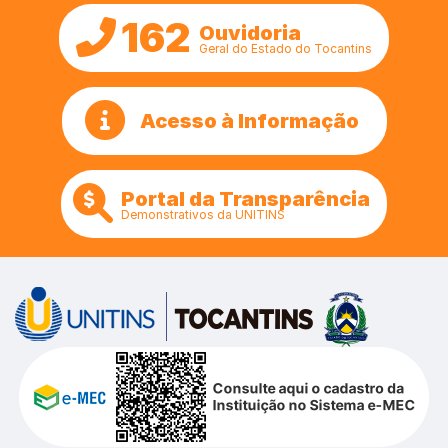
162
Ouvidoria
Geral do Estado do Tocantins
Acesso à Informação
Portal da Transparência
Demonstrativos da UNITINS