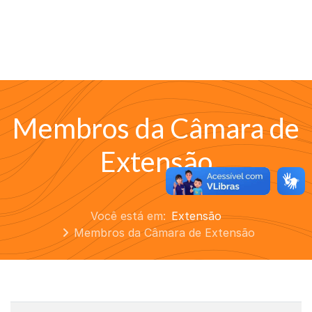
Membros da Câmara de
Extensão
Você está em:
Extensão
Membros da Câmara de Extensão