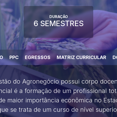
DURAÇÃO
6 SEMESTRES
SO
PPC
EGRESSOS
MATRIZ CURRICULAR
D
stão do Agronegócio possui corpo docen
encial é a formação de um profissional t
de maior importância econômica no Estad
 que se trata de um curso de nível super