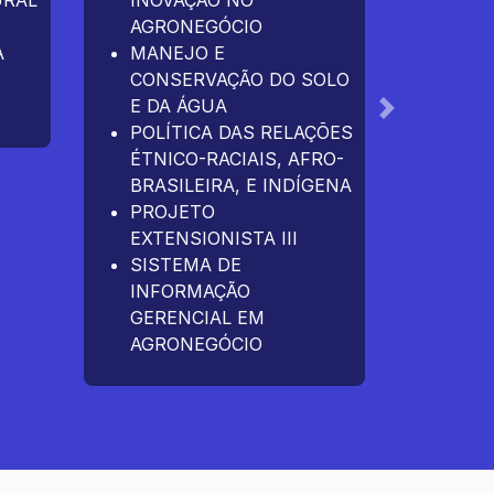
URAL
INOVAÇÃO NO
RURA
AGRONEGÓCIO
LEGI
A
MANEJO E
AO A
CONSERVAÇÃO DO SOLO
PROJ
E DA ÁGUA
EXTE
Próximo
POLÍTICA DAS RELAÇÕES
RESP
ÉTNICO-RACIAIS, AFRO-
AMBI
BRASILEIRA, E INDÍGENA
PROJETO
EXTENSIONISTA III
SISTEMA DE
INFORMAÇÃO
GERENCIAL EM
AGRONEGÓCIO