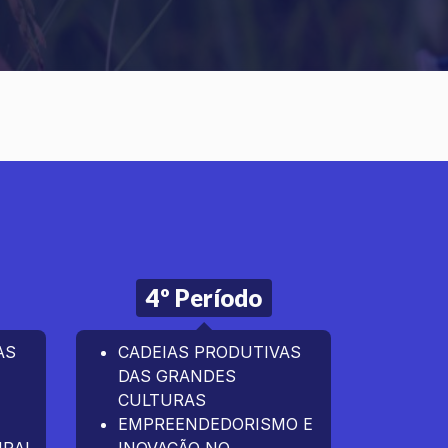
4º Período
5
AS
CADEIAS PRODUTIVAS
GEST
DAS GRANDES
AGRO
CULTURAS
GEST
EMPREENDEDORISMO E
MÉDI