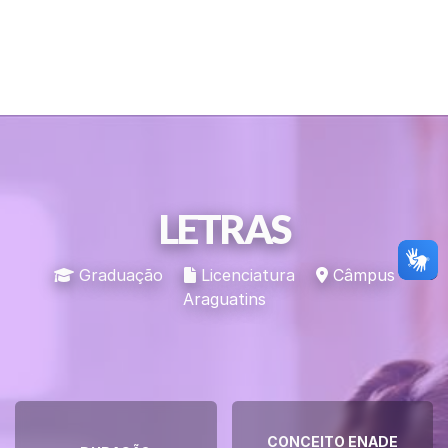
LETRAS
Graduação
Licenciatura
Câmpus
Araguatins
CONCEITO ENADE