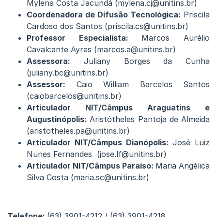
Mylena Costa Jacundá (mylena.cj@unitins.br)
Coordenadora de Difusão Tecnológica:
Priscila
Cardoso dos Santos (priscila.cs@unitins.br)
Professor Especialista:
Marcos Aurélio
Cavalcante Ayres (marcos.a@unitins.br)
Assessora:
Juliany Borges da Cunha
(juliany.bc@unitins.br)
Assessor:
Caio William Barcelos Santos
(caiobarcelos@unitins.br)
Articulador NIT/Câmpus Araguatins e
Augustinópolis:
Aristótheles Pantoja de Almeida
(aristotheles.pa@unitins.br)
Articulador NIT/Câmpus Dianópolis:
José Luiz
Nunes Fernandes (jose.lf@unitins.br)
Articulador NIT/Câmpus Paraíso:
Maria Angélica
Silva Costa (maria.sc@unitins.br)
Telefone:
(63) 3901-4212 / (63) 3901-4218