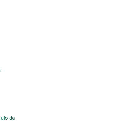
s
culo da