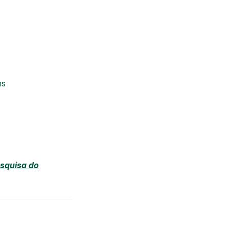
ns
esquisa do