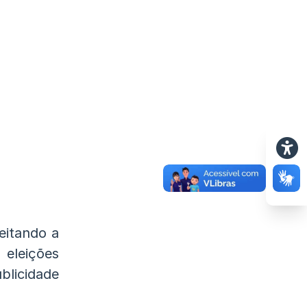
eitando a
 eleições
licidade