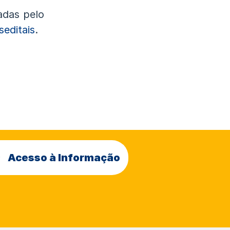
adas pelo
seditais
.
Acesso à Informação