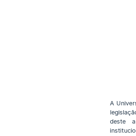
A Univer
legislaç
deste a
instituci