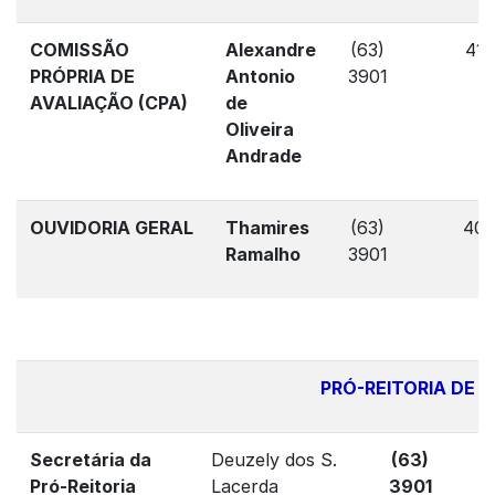
COMISSÃO
Alexandre
(63)
419
PRÓPRIA DE
Antonio
3901
AVALIAÇÃO (CPA)
de
Oliveira
Andrade
OUVIDORIA GERAL
Thamires
(63)
40
Ramalho
3901
PRÓ-REITORIA DE
Secretária da
Deuzely dos S.
(63)
4
Pró-Reitoria
Lacerda
3901