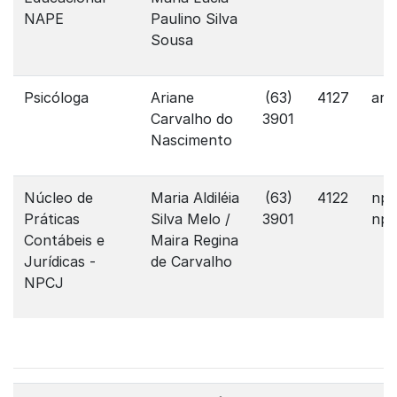
NAPE
Paulino Silva
Sousa
Psicóloga
Ariane
(63)
4127
ari
Carvalho do
3901
Nascimento
Núcleo de
Maria Aldiléia
(63)
4122
npc
Práticas
Silva Melo /
3901
npj
Contábeis e
Maira Regina
Jurídicas -
de Carvalho
NPCJ