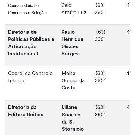
Caio
(63)
417
Coordenadoria de
Araújo Luz
3901
Concursos e Seleções
Diretoria de
Paulo
(63)
427
Políticas Públicas e
Henrique
3901
Articulação
Ulisses
Institucional
Borges
Coord. de Controle
Maísa
(63)
42
Interno
Gomes da
3901
Costa
Diretoria da
Liliane
(63)
417
Editora Unitins
Scarpin
3901
da S.
Storniolo