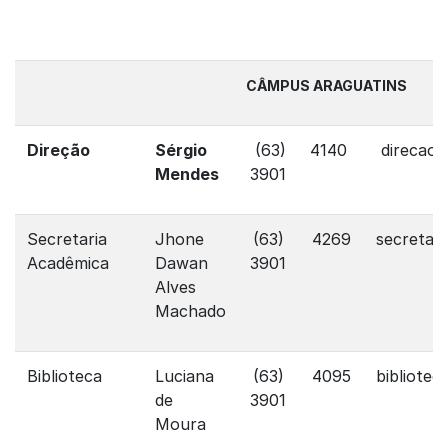
CÂMPUS ARAGUATINS
Direção
Sérgio
(63)
4140
direcao.
Mendes
3901
Secretaria
Jhone
(63)
4269
secretari
Acadêmica
Dawan
3901
Alves
Machado
Biblioteca
Luciana
(63)
4095
bibliotec
de
3901
Moura