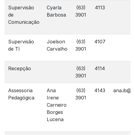
Supervisão
Cyarla
(63)
4113
de
Barbosa
3901
Comunicação
Supervisão
Joelson
(63)
4107
de TI
Carvalho
3901
Recepção
(63)
4114
3901
Assessoria
Ana
(63)
4143
ana.ib@a
Pedagógica
Irene
3901
Carneiro
Borges
Lucena