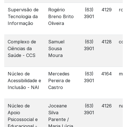
Supervisão de
Rogério
(63)
4129
rog
Tecnologia da
Breno Brito
3901
Informação
Oliveira
Complexo de
Samuel
(63)
4128
ccs
Ciências da
Sousa
3901
Saúde - CCS
Moura
Núcleo de
Mercedes
(63)
4164
mer
Acessibilidade e
Pereira de
3901
Inclusão - NAI
Castro
Núcleo de
Joceane
(63)
4126
nap
Apoio
Silva
3901
Psicossocial e
Parente /
Educacional -
Maria Lúcia