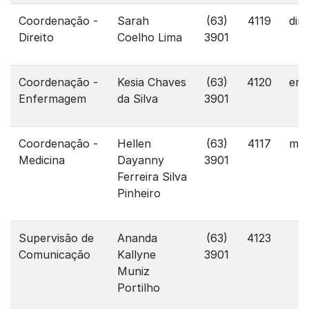
Coordenação -
Sarah
(63)
4119
dir
Direito
Coelho Lima
3901
Coordenação -
Kesia Chaves
(63)
4120
enf
Enfermagem
da Silva
3901
Coordenação -
Hellen
(63)
4117
med
Medicina
Dayanny
3901
Ferreira Silva
Pinheiro
Supervisão de
Ananda
(63)
4123
Comunicação
Kallyne
3901
Muniz
Portilho