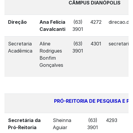
CÂMPUS DIANÓPOLIS
Direção
Ana Felícia
(63)
4272
direcao.di
Cavalcanti
3901
Secretaria
Aline
(63)
4301
secretaria
Acadêmica
Rodrigues
3901
Bonfim
Gonçalves
PRÓ-REITORIA DE PESQUISA E 
Secretária da
Sheinna
(63)
4293
Pró-Reitoria
Aguiar
3901