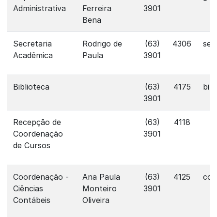
Administrativa
Ferreira
3901
Bena
Secretaria
Rodrigo de
(63)
4306
sec
Acadêmica
Paula
3901
Biblioteca
(63)
4175
bib
3901
Recepção de
(63)
4118
Coordenação
3901
de Cursos
Coordenação -
Ana Paula
(63)
4125
con
Ciências
Monteiro
3901
Contábeis
Oliveira