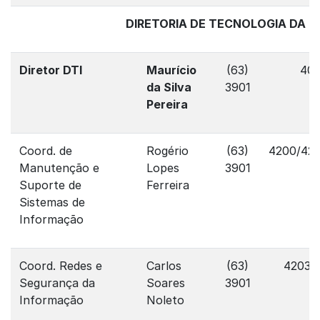
DIRETORIA DE TECNOLOGIA DA I
Diretor DTI
Maurício
(63)
401
da Silva
3901
Pereira
Coord. de
Rogério
(63)
4200/420
Manutenção e
Lopes
3901
Suporte de
Ferreira
Sistemas de
Informação
Coord. Redes e
Carlos
(63)
4203/
Segurança da
Soares
3901
Informação
Noleto