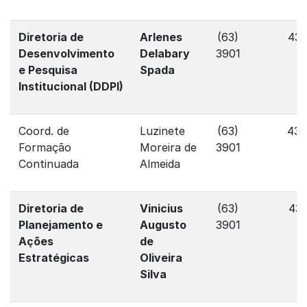
Diretoria de
Arlenes
(63)
430
Desenvolvimento
Delabary
3901
e Pesquisa
Spada
Institucional (DDPI)
Coord. de
Luzinete
(63)
43
Formação
Moreira de
3901
Continuada
Almeida
Diretoria de
Vinicius
(63)
431
Planejamento e
Augusto
3901
Ações
de
Estratégicas
Oliveira
Silva​