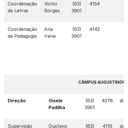
Coordenação
Victor
(63)
4154
de Letras
Borges
3901
Coordenação
Ana
(63)
4143
de Pedagogia
Irene
3901
CÂMPUS AUGUSTINÓPO
Direção
Gisele
(63)
4278
dir
Padilha
3901
Supervisão
Gustavo
(63)
4116
gus