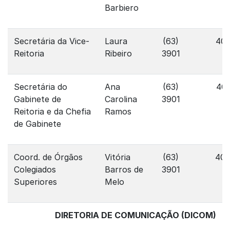
Barbiero
Secretária da Vice-
Laura
(63)
403
Reitoria
Ribeiro
3901
Secretária do
Ana
(63)
403
Gabinete de
Carolina
3901
Reitoria e da Chefia
Ramos
de Gabinete
Coord. de Órgãos
Vitória
(63)
40
Colegiados
Barros de
3901
Superiores
Melo
DIRETORIA DE COMUNICAÇÃO (DICOM)