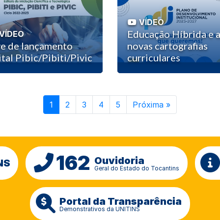
VÍDEO
Educação Híbrida e 
VÍDEO
ve de lançamento
novas cartografias
tal Pibic/Pibiti/Pivic
curriculares
(atual)
1
2
3
4
5
Próxima
»
162
Ouvidoria
NS
Geral do Estado do Tocantins
Portal da Transparência
Demonstrativos da UNITINS