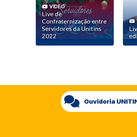
VÍDEO
Live de
Confraternização entre
Servidores da Unitins
Li
2022
edi
Ouvidoria UNITI